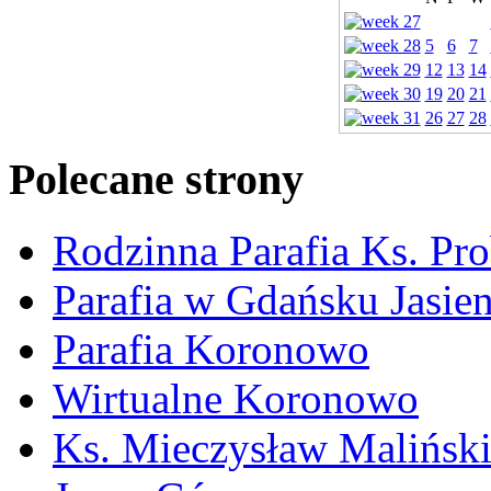
5
6
7
12
13
14
19
20
21
26
27
28
Polecane strony
Rodzinna Parafia Ks. Pr
Parafia w Gdańsku Jasie
Parafia Koronowo
Wirtualne Koronowo
Ks. Mieczysław Malińsk