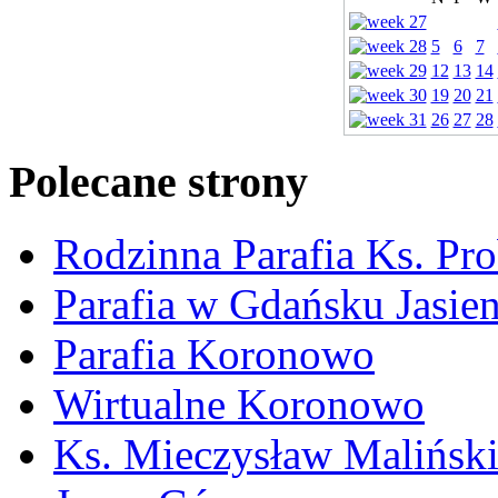
5
6
7
12
13
14
19
20
21
26
27
28
Polecane strony
Rodzinna Parafia Ks. Pr
Parafia w Gdańsku Jasie
Parafia Koronowo
Wirtualne Koronowo
Ks. Mieczysław Malińsk