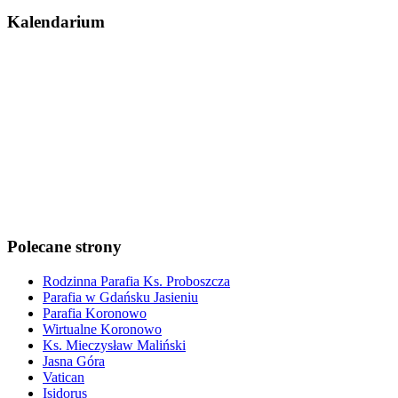
Kalendarium
Polecane strony
Rodzinna Parafia Ks. Proboszcza
Parafia w Gdańsku Jasieniu
Parafia Koronowo
Wirtualne Koronowo
Ks. Mieczysław Maliński
Jasna Góra
Vatican
Isidorus