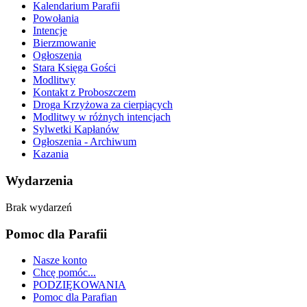
Kalendarium Parafii
Powołania
Intencje
Bierzmowanie
Ogłoszenia
Stara Księga Gości
Modlitwy
Kontakt z Proboszczem
Droga Krzyżowa za cierpiących
Modlitwy w różnych intencjach
Sylwetki Kapłanów
Ogłoszenia - Archiwum
Kazania
Wydarzenia
Brak wydarzeń
Pomoc dla Parafii
Nasze konto
Chcę pomóc...
PODZIĘKOWANIA
Pomoc dla Parafian