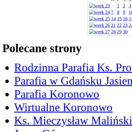
1
2
3
7
8
9
1
14
15
16
1
21
22
23
2
28
29
30
Polecane strony
Rodzinna Parafia Ks. Pr
Parafia w Gdańsku Jasie
Parafia Koronowo
Wirtualne Koronowo
Ks. Mieczysław Malińsk