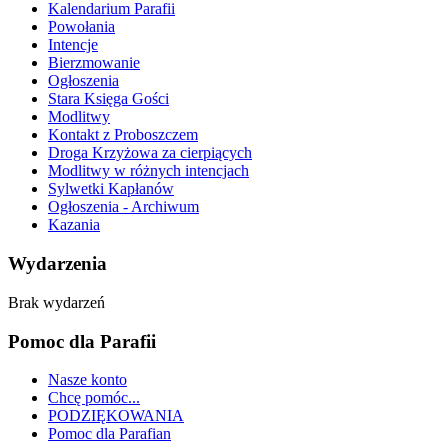
Kalendarium Parafii
Powołania
Intencje
Bierzmowanie
Ogłoszenia
Stara Księga Gości
Modlitwy
Kontakt z Proboszczem
Droga Krzyżowa za cierpiących
Modlitwy w różnych intencjach
Sylwetki Kapłanów
Ogłoszenia - Archiwum
Kazania
Wydarzenia
Brak wydarzeń
Pomoc dla Parafii
Nasze konto
Chcę pomóc...
PODZIĘKOWANIA
Pomoc dla Parafian