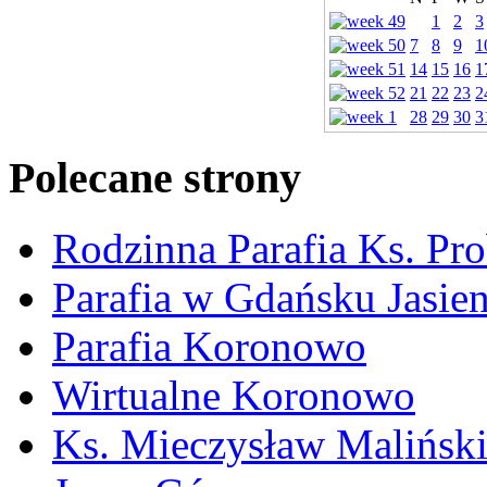
1
2
3
7
8
9
1
14
15
16
1
21
22
23
2
28
29
30
3
Polecane strony
Rodzinna Parafia Ks. Pr
Parafia w Gdańsku Jasie
Parafia Koronowo
Wirtualne Koronowo
Ks. Mieczysław Malińsk