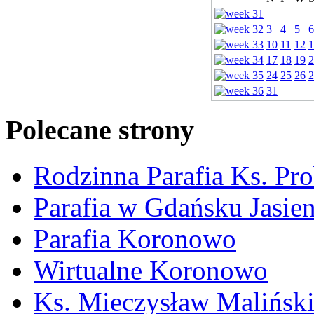
3
4
5
6
10
11
12
1
17
18
19
2
24
25
26
2
31
Polecane strony
Rodzinna Parafia Ks. Pr
Parafia w Gdańsku Jasie
Parafia Koronowo
Wirtualne Koronowo
Ks. Mieczysław Malińsk