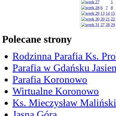
1
6
7
8
13
14
15
20
21
22
27
28
29
Polecane strony
Rodzinna Parafia Ks. Pr
Parafia w Gdańsku Jasie
Parafia Koronowo
Wirtualne Koronowo
Ks. Mieczysław Malińsk
Jasna Góra