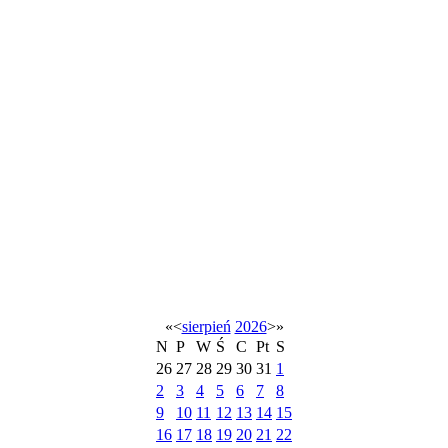
«
<
sierpień
2026
>
»
N
P
W
Ś
C
Pt
S
26
27
28
29
30
31
1
2
3
4
5
6
7
8
9
10
11
12
13
14
15
16
17
18
19
20
21
22