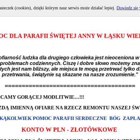
asteczek (cookies), dzięki którym nasz serwis może działać lepiej.
Dowiedz się 
C DLA PARAFII ŚWIĘTEJ ANNY W ŁĄSKU WI
fiarność ludzka dla drugiego człowieka jest nieoceniona w 
 problemach codziennych. Ciszę i dobre słowo możemy znaleź
ch jest nam bliższy, ale miejsca te mogą przetrwać tylko dzi
przetrwania, świątynie są skazane na nasze zrozumienie."
======================================
CAMY GORĄCEJ MODLITWIE…!!!
ŻDĄ IMIENNĄ OFIARE NA RZECZ REMONTU NASZEJ ŚW
KĄKOLWIEK POMOC PARAFII SERDECZNE BÓG ZAPŁA
KONTO W PLN - ZŁOTÓWKOWE