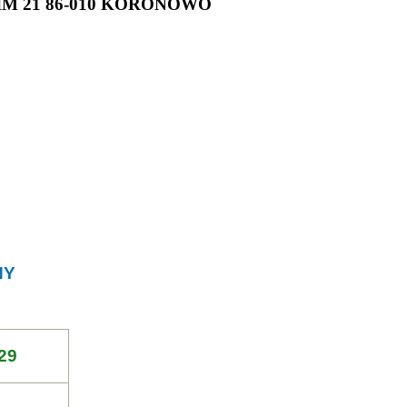
M 21 86-010 KORONOWO
NY
29