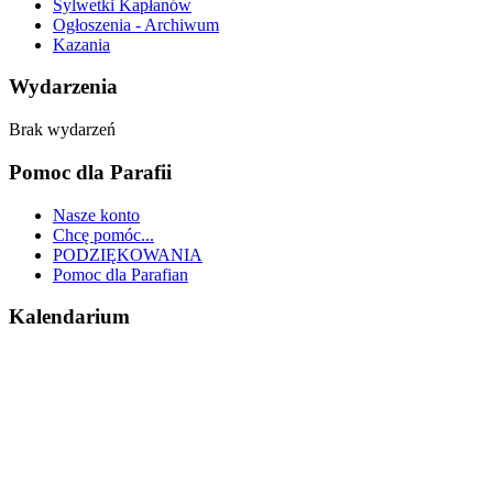
Sylwetki Kapłanów
Ogłoszenia - Archiwum
Kazania
Wydarzenia
Brak wydarzeń
Pomoc dla Parafii
Nasze konto
Chcę pomóc...
PODZIĘKOWANIA
Pomoc dla Parafian
Kalendarium