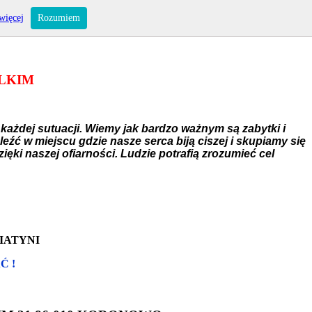
więcej
Rozumiem
ELKIM
każdej sutuacji. Wiemy jak bardzo ważnym są zabytki i
ć w miejscu gdzie nasze serca biją ciszej i skupiamy się
ęki naszej ofiarności. Ludzie potrafią zrozumieć cel
IATYNI
Ć !