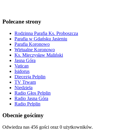
Polecane strony
Rodzinna Parafia Ks. Proboszcza
Parafia w Gdańsku Jasieniu
Parafia Koronowo
Wirtualne Koronowo
Ks. Mieczysław Maliński
Jasna Góra
Vatican
Isidorus
Diecezja Pelplin
TV Trwam
Niedziela
Radio Głos Pelplin
Radio Jasna Góra
Radio Pelplin
Obecnie gościmy
Odwiedza nas 456 gości oraz 0 użytkowników.