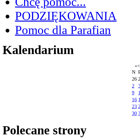
Chcę pomóc...
PODZIĘKOWANIA
Pomoc dla Parafian
Kalendarium
«
<
N
26
2
9
16
23
30
Polecane strony