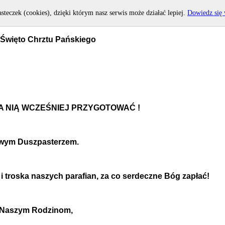
asteczek (cookies), dzięki którym nasz serwis może działać lepiej.
Dowiedz się 
 Święto Chrztu Pańskiego
Ę NA NIĄ WCZEŚNIEJ PRZYGOTOWAĆ !
 swym Duszpasterzem.
 i troska naszych parafian, za co serdeczne Bóg zapłać!
z Naszym Rodzinom,