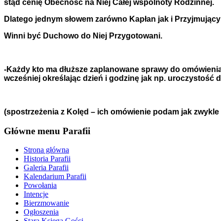
stąd cenię Obecność na Niej Całej wspólnoty Rodzinnej.
Dlatego jednym słowem zarówno Kapłan jak i Przyjmując
Winni być Duchowo do Niej Przygotowani.
-Każdy kto ma dłuższe zaplanowane sprawy do omówienia 
wcześniej określając dzień i godzinę jak np. uroczystość 
(spostrzeżenia z Kolęd – ich omówienie podam jak zwykle
Główne menu Parafii
Strona główna
Historia Parafii
Galeria Parafii
Kalendarium Parafii
Powołania
Intencje
Bierzmowanie
Ogłoszenia
Stara Księga Gości