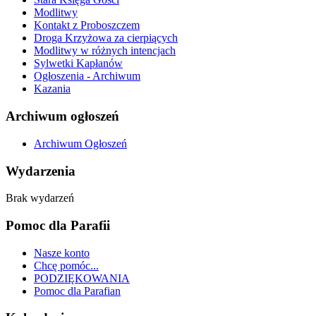
Modlitwy
Kontakt z Proboszczem
Droga Krzyżowa za cierpiących
Modlitwy w różnych intencjach
Sylwetki Kapłanów
Ogłoszenia - Archiwum
Kazania
Archiwum ogłoszeń
Archiwum Ogłoszeń
Wydarzenia
Brak wydarzeń
Pomoc dla Parafii
Nasze konto
Chcę pomóc...
PODZIĘKOWANIA
Pomoc dla Parafian