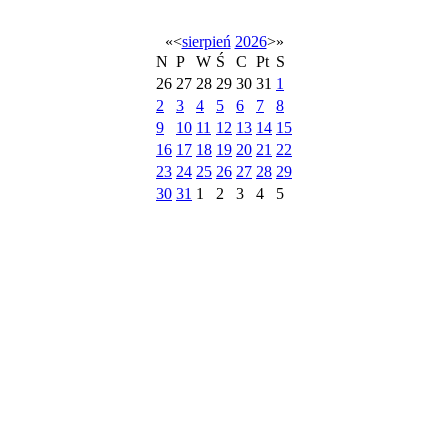
«
<
sierpień
2026
>
»
N
P
W
Ś
C
Pt
S
26
27
28
29
30
31
1
2
3
4
5
6
7
8
9
10
11
12
13
14
15
16
17
18
19
20
21
22
23
24
25
26
27
28
29
30
31
1
2
3
4
5