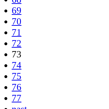
69
70
71
72
73
74
75
76
77
nast.