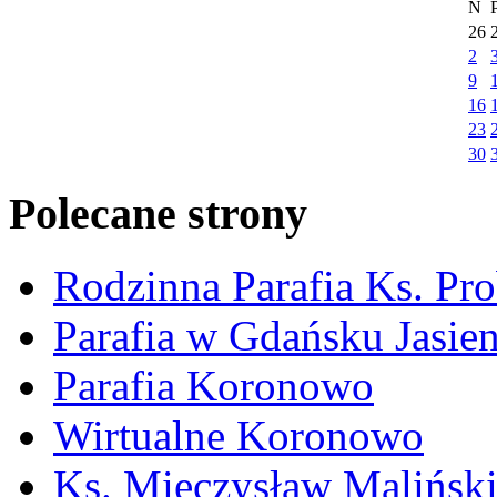
N
26
2
9
16
23
30
Polecane strony
Rodzinna Parafia Ks. Pr
Parafia w Gdańsku Jasie
Parafia Koronowo
Wirtualne Koronowo
Ks. Mieczysław Malińsk